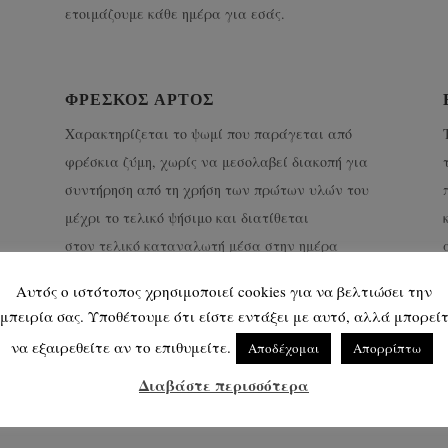
ετοιμάζουμε κάθε ημέρα για εσάς.
ΦΡΈΣΚΟΣ ΆΡΤΟΣ
Χαρακτηρίζεται το ψωμί που παράγεται από
φρέσκια ζύμη, χωρίς να μεσολαβεί διακοπή για
συντήρηση από τη χρήση των πρώτων υλών του
μέχρι το τελικό ψήσιμο και διατίθεται
στον τελικό καταναλωτή μέσα στην ημέρα
της παραγωγης του.
Αυτός ο ιστότοπος χρησιμοποιεί cookies για να βελτιώσει την
μπειρία σας. Υποθέτουμε ότι είστε εντάξει με αυτό, αλλά μπορεί
να εξαιρεθείτε αν το επιθυμείτε.
Αποδέχομαι
Απορρίπτω
Διαβάστε περισσότερα